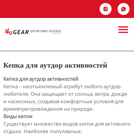
Главная


Продукция
Кепка для аутдор
Новости
активностей
О Hас
Кепка для аутдор активностей
Контакты
Кепка для аутдор активностей
Кепка – неотъемлемый атрибут любого аутдор-
любителя. Она защищает от солнца, ветра, дождя
и насекомых, создавая комфортные условия для
времяпрепровождения на природе.
Виды кепок
Существует множество видов кепок для активного
отдыха. Наиболее популярные: