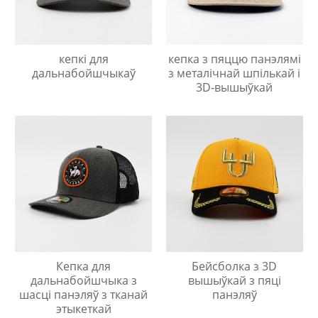
кепкі для
кепка з пяццю панэлямі
дальнабойшчыкаў
з металічнай шпількай і
3D-вышыўкай
Кепка для
Бейсболка з 3D
дальнабойшчыка з
вышыўкай з пяці
шасці панэляў з тканай
панэляў
этыкеткай