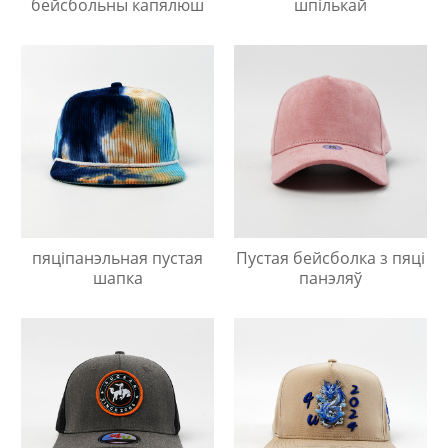
бейсбольны капялюш
шпількай
пяціпанэльная пустая
Пустая бейсболка з пяці
шапка
панэляў