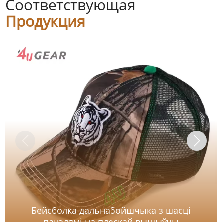
Соответствующая
Продукция
Бейсболка дальнабойшчыка з шасці
панэлямі на плоскай вышыўцы