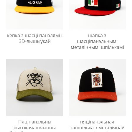
кепка з шасці панэлямі і
шапка з
3D-вышыўкай
шасціпанэльнымі
металічнымі шпількамі
Пяціпанэльны
пяціпанэльная
высокачашчынны
зашпілька з металічнай