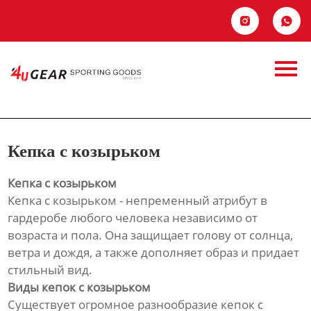
Главная


Продукция
Новости
Кепка с козырьком
О Hас
Кепка с козырьком
Контакты
Кепка с козырьком
Кепка с козырьком - непременный атрибут в
гардеробе любого человека независимо от
возраста и пола. Она защищает голову от солнца,
ветра и дождя, а также дополняет образ и придает
стильный вид.
Виды кепок с козырьком
Существует огромное разнообразие кепок с