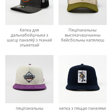
Кепка для
Пяціпанэльны
дальнабойшчыка з
высокачашчынны
шасці панэляў з тканай
бейсбольны капялюш
этыкеткай
пяціпанэльны
кепка з пяццю панэлямі