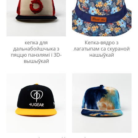
кепка для
Кепка-вядро з
дальнабойшчыка з
лагатыпам са скураной
пяццю панэлямі і 3D-
нашыўкай
вышыўкай