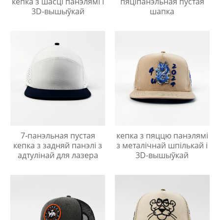
кепка з шасці панэлямі і
пяціпанэльная пустая
3D-вышыўкай
шапка
7-панэльная пустая
кепка з пяццю панэлямі
кепка з задняй панэлі з
з металічнай шпількай і
адтулінай для лазера
3D-вышыўкай