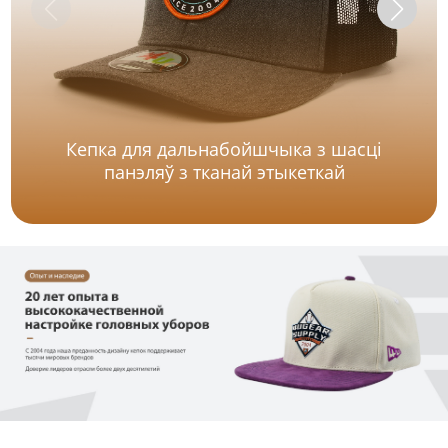
Кепка для дальнабойшчыка з шасці
панэляў з тканай этыкеткай