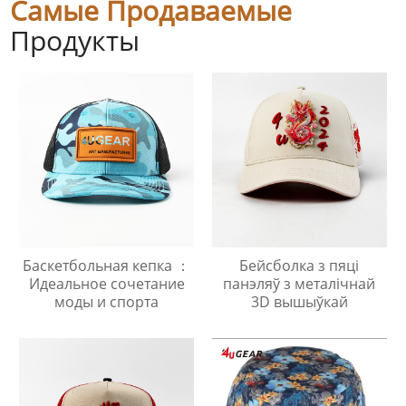
Самые Продаваемые
Продукты
Баскетбольная кепка ：
Бейсболка з пяці
Идеальное сочетание
панэляў з металічнай
моды и спорта
3D вышыўкай