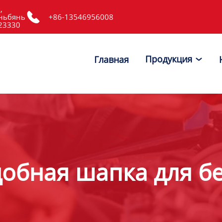
,

ньбянь
+86-13546956008
523330
Продукция
Главная

обная шапка для б