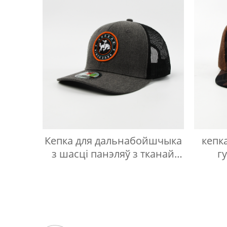
Кепка для дальнабойшчыка
кепк
з шасці панэляў з тканай
г
этыкеткай