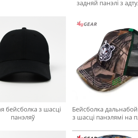
задняй панэлі з адт
для лазера
ая бейсболка з шасці
Бейсболка дальнабо
панэляў
з шасці панэлямі на 
вышыўцы