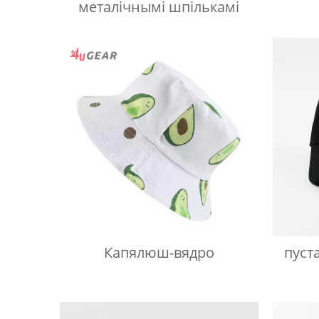
металічнымі шпількамі
Капялюш-вядро
пуст