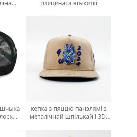
улінай
плеценага этыкеткі
йшчыка
кепка з пяццю панэлямі з
плоскай
металічнай шпількай і 3D-
вышыўкай