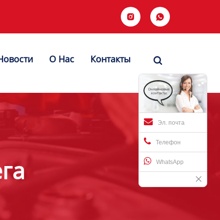


Новости
О Hас
Контакты

Эл. почта
Телефон
ега
WhatsApp