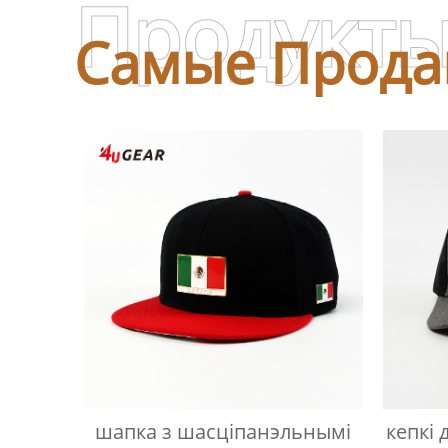
Продукт
Самые Прода
шапка з шасціпанэльнымі
кепкі