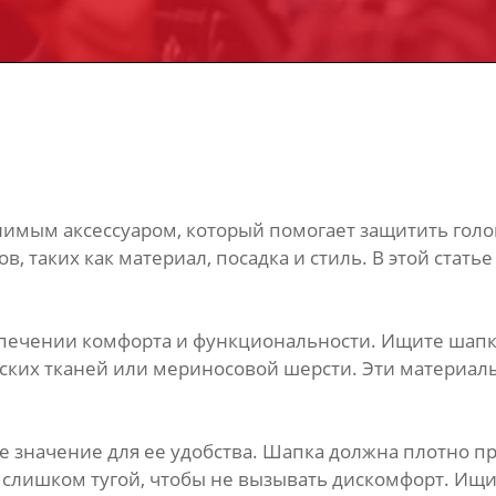
имым аксессуаром, который помогает защитить голов
в, таких как материал, посадка и стиль. В этой ста
печении комфорта и функциональности. Ищите шапку
ких тканей или мериносовой шерсти. Эти материалы 
начение для ее удобства. Шапка должна плотно прил
ь слишком тугой, чтобы не вызывать дискомфорт. Ищ