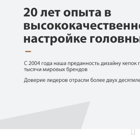
Самые П