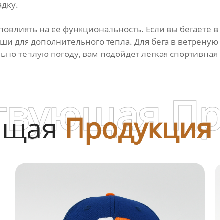
дку.
 повлиять на ее функциональность. Если вы бегаете 
уши для дополнительного тепла. Для бега в ветрену
льно теплую погоду, вам подойдет легкая спортивная
твующая П
ющая
Продукция