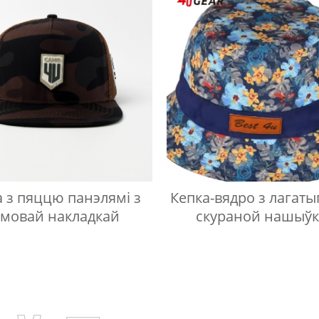
а з пяццю панэлямі з
Кепка-вядро з лагаты
умовай накладкай
скураной нашыў