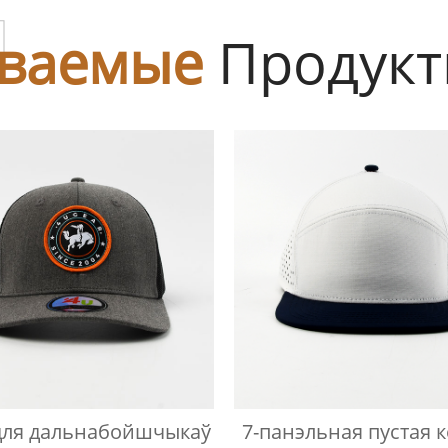
ы
ваемые
Продук
 для дальнабойшчыкаў
7-панэльная пустая к