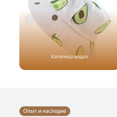
Капялюш-вядро