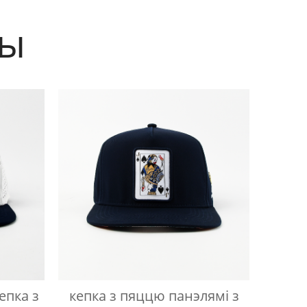
ты
епка з
кепка з пяццю панэлямі з