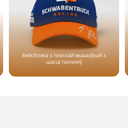
Бейсболка з плоскай вышыўкай з
шасці панэляў