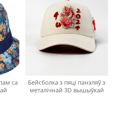
пам са
Бейсболка з пяці панэляў з
кай
металічнай 3D вышыўкай