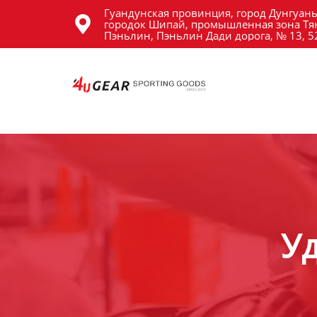
Гуандунская провинция, город Дунгуань
Главная

городок Шипай, промышленная зона Тя
Пэньлин, Пэньлин Дади дорога, № 13, 
Продукция
Новости
О Hас
Контакты
Уд