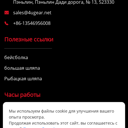
Пэньлин, Пэньлин Дади дорога, № 13, 523330
sales@4ugear.net

+86-13546956008

Полезные ссылки
бейсболка
большая шляпа
Рыбацкая шляпа
Часы работы
Мы используем файлы cookie для улучшения вашего
9:00 - 17:00, понедельник - суббота

опыта просмотра.
Мы предоставляем качественные услуги.
Продолжая использовать этот сайт, вы соглашаетесь с