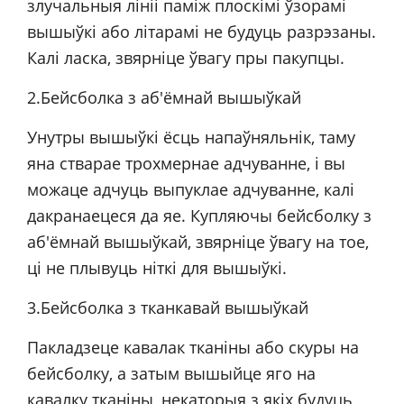
злучальныя лініі паміж плоскімі ўзорамі
вышыўкі або літарамі не будуць разрэзаны.
Калі ласка, звярніце ўвагу пры пакупцы.
2.Бейсболка з аб'ёмнай вышыўкай
Унутры вышыўкі ёсць напаўняльнік, таму
яна стварае трохмернае адчуванне, і вы
можаце адчуць выпуклае адчуванне, калі
дакранаецеся да яе. Купляючы бейсболку з
аб'ёмнай вышыўкай, звярніце ўвагу на тое,
ці не плывуць ніткі для вышыўкі.
3.Бейсболка з тканкавай вышыўкай
Пакладзеце кавалак тканіны або скуры на
бейсболку, а затым вышыйце яго на
кавалку тканіны, некаторыя з якіх будуць