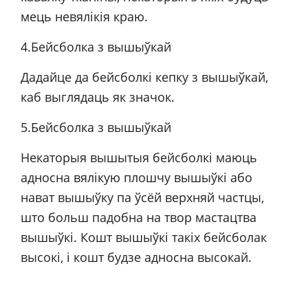
мець невялікія краю.
4.Бейсболка з вышыўкай
Дадайце да бейсболкі кепку з вышыўкай,
каб выглядаць як значок.
5.Бейсболка з вышыўкай
Некаторыя вышытыя бейсболкі маюць
адносна вялікую плошчу вышыўкі або
нават вышыўку па ўсёй верхняй частцы,
што больш падобна на твор мастацтва
вышыўкі. Кошт вышыўкі такіх бейсболак
высокі, і кошт будзе адносна высокай.