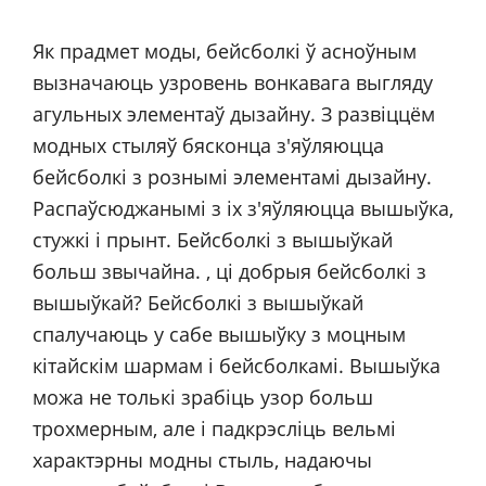
Як прадмет моды, бейсболкі ў асноўным
вызначаюць узровень вонкавага выгляду
агульных элементаў дызайну. З развіццём
модных стыляў бясконца з'яўляюцца
бейсболкі з рознымі элементамі дызайну.
Распаўсюджанымі з іх з'яўляюцца вышыўка,
стужкі і прынт. Бейсболкі з вышыўкай
больш звычайна. , ці добрыя бейсболкі з
вышыўкай? Бейсболкі з вышыўкай
спалучаюць у сабе вышыўку з моцным
кітайскім шармам і бейсболкамі. Вышыўка
можа не толькі зрабіць узор больш
трохмерным, але і падкрэсліць вельмі
характэрны модны стыль, надаючы