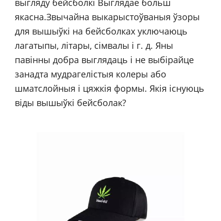
выгляду бейсболкі Выглядае больш
якасна.
Звычайна выкарыстоўваныя ўзоры
для вышыўкі на бейсболках уключаюць
лагатыпы, літары, сімвалы і г. д. Яны
павінны добра выглядаць і не выбірайце
занадта мудрагелістыя колеры або
шматслойныя і цяжкія формы. Якія існуюць
віды вышыўкі бейсболак?