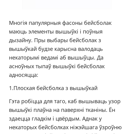
Многія папулярныя фасоны бейсболак
маюць элементы вышыўкі і поўныя
дызайну. Пры выбары бейсболак з
вышыўкай будзе карысна валодаць
некаторымі ведамі аб вышыўцы. Да
асноўных тыпаў вышыўкі бейсболак
адносяцца:
1.Плоская бейсболка з вышыўкай
Гэта робіцца для таго, каб вышываць узор
вышыўкі плаўна на паверхні тканіны. Ён
здаецца гладкім і цвёрдым. Аднак у
некаторых бейсболках ніжэйшага ўзроўню