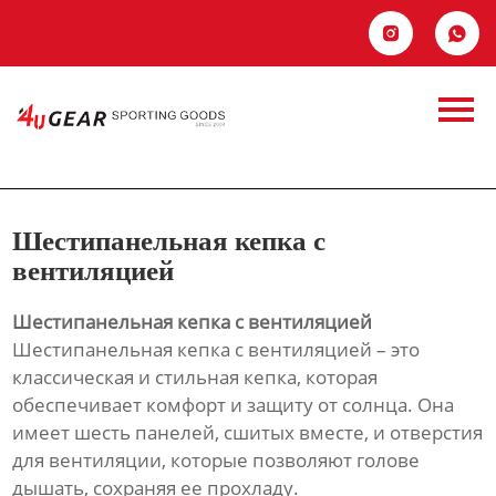
Главная


Продукция
Шестипанельная
Новости
кепка с
О Hас
вентиляцией
Шестипанельная кепка с
Контакты
вентиляцией
Шестипанельная кепка с вентиляцией
Шестипанельная кепка с вентиляцией – это
классическая и стильная кепка, которая
обеспечивает комфорт и защиту от солнца. Она
имеет шесть панелей, сшитых вместе, и отверстия
для вентиляции, которые позволяют голове
дышать, сохраняя ее прохладу.