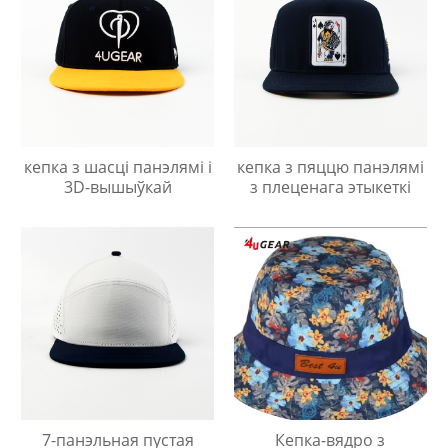
кепка з шасці панэлямі і
кепка з пяццю панэлямі
3D-вышыўкай
з плеценага этыкеткі
7-панэльная пустая
Кепка-вядро з