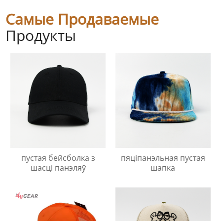
Самые Продаваемые
Продукты
пустая бейсболка з
пяціпанэльная пустая
шасці панэляў
шапка