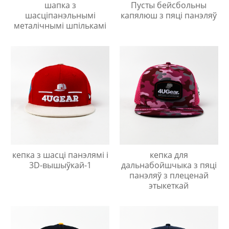
шапка з
Пусты бейсбольны
шасціпанэльнымі
капялюш з пяці панэляў
металічнымі шпількамі
кепка з шасці панэлямі і
кепка для
3D-вышыўкай-1
дальнабойшчыка з пяці
панэляў з плеценай
этыкеткай