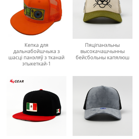
Кепка для
Пяціпанэльны
дальнабойшчыка з
высокачашчынны
шасці панэляў з тканай
бейсбольны капялюш
этыкеткай-1