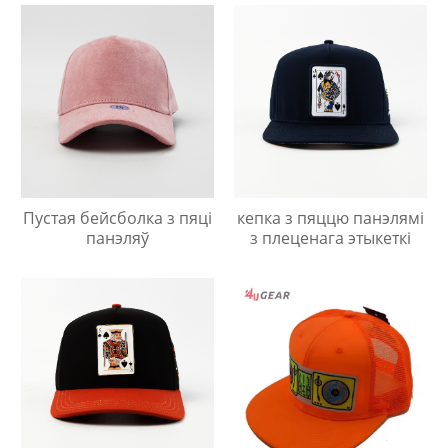
Пустая бейсболка з пяці
кепка з пяццю панэлямі
панэляў
з плеценага этыкеткі