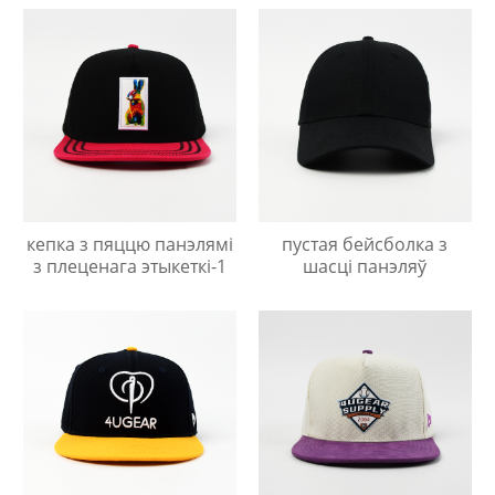
кепка з пяццю панэлямі
пустая бейсболка з
з плеценага этыкеткі-1
шасці панэляў