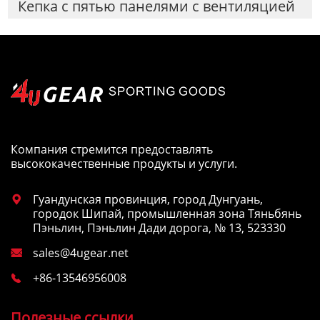
Кепка с пятью панелями с вентиляцией
Компания стремится предоставлять
высококачественные продукты и услуги.
Гуандунская провинция, город Дунгуань,

городок Шипай, промышленная зона Тяньбянь
Пэньлин, Пэньлин Дади дорога, № 13, 523330
sales@4ugear.net

+86-13546956008

Полезные ссылки