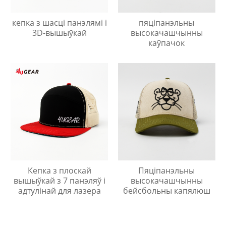
кепка з шасці панэлямі і
пяціпанэльны
3D-вышыўкай
высокачашчынны
каўпачок
Кепка з плоскай
Пяціпанэльны
вышыўкай з 7 панэляў і
высокачашчынны
адтулінай для лазера
бейсбольны капялюш