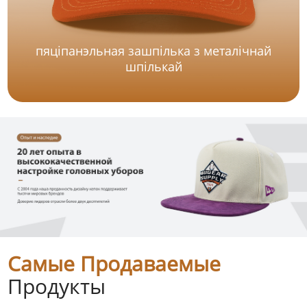
пяціпанэльная зашпілька з металічнай
шпількай
Самые Продаваемые
Продукты