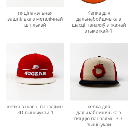
пяціпанэльная
Кепка для
зашпілька з металічнай
дальнабойшчыка з
шпількай
шасці панэляў з тканай
этыкеткай-1
кепка з шасці панэлямі і
кепка для
3D-вышыўкай-1
дальнабойшчыка з
пяццю панэлямі і 3D-
вышыўкай