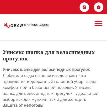
Главная


Продукция
Унисекс шапка для
Новости
велосипедных
О Hас
прогулок
Унисекс шапка для велосипедных
Контакты
прогулок
Унисекс шапка для велосипедных прогулок
Любители езды на велосипеде знают, что
правильно подобранный головной убор - залог
комфортной и безопасной поездки. Унисекс
шапка для велосипедных прогулок - идеальный
выбор как для мужчин, так и для женщин.
Защита от непогоды