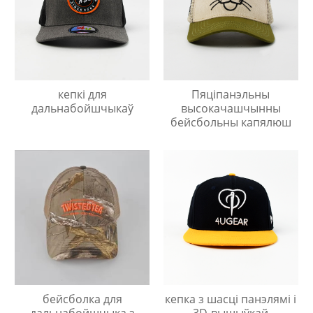
кепкі для
Пяціпанэльны
дальнабойшчыкаў
высокачашчынны
бейсбольны капялюш
бейсболка для
кепка з шасці панэлямі і
дальнабойшчыка з
3D-вышыўкай