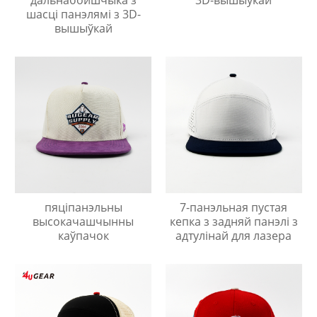
шасці панэлямі з 3D-
вышыўкай
пяціпанэльны
7-панэльная пустая
высокачашчынны
кепка з задняй панэлі з
каўпачок
адтулінай для лазера