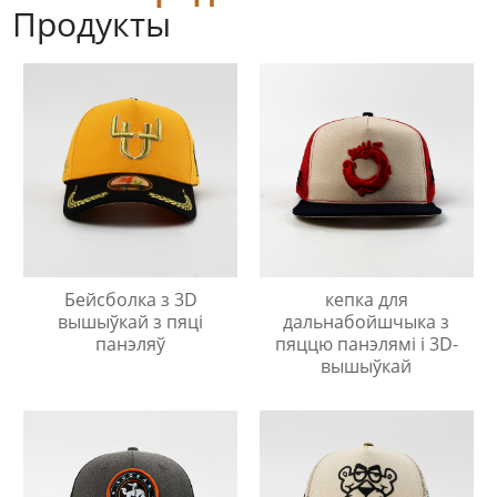
Продукты
Бейсболка з 3D
кепка для
вышыўкай з пяці
дальнабойшчыка з
панэляў
пяццю панэлямі і 3D-
вышыўкай