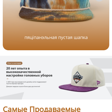
пяціпанэльная пустая шапка
Самые Продаваемые