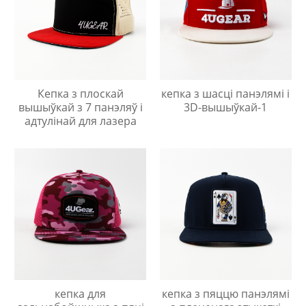
Кепка з плоскай
кепка з шасці панэлямі і
вышыўкай з 7 панэляў і
3D-вышыўкай-1
адтулінай для лазера
кепка для
кепка з пяццю панэлямі