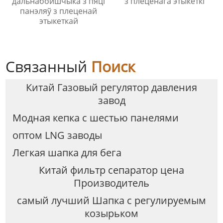
дальнабойшчыка з пяці
з плеценага этыкеткі
панэляў з плеценай
этыкеткай
Связанный
Поиск
Китай Газовый регулятор давления
завод
Модная кепка с шестью панелями
оптом LNG заводы
Легкая шапка для бега
Китай фильтр сепаратор цена
Производитель
самый лучший Шапка с регулируемым
козырьком