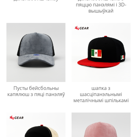
пяццю панэлямі і 3D-
вышыўкай
Пусты бейсбольны
шапка з
капялюш з пяці панэляў
шасціпанэльнымі
металічнымі шпількамі