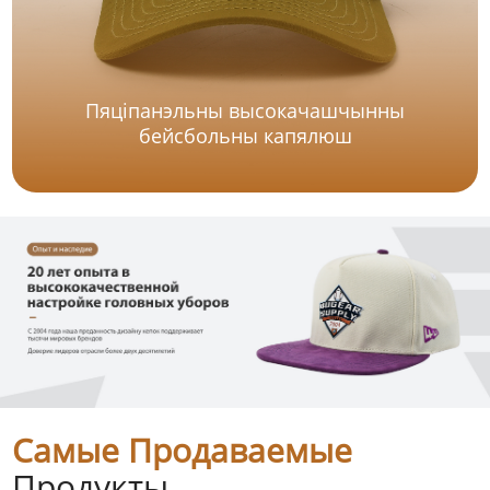
Пяціпанэльны высокачашчынны
бейсбольны капялюш
Самые Продаваемые
Продукты