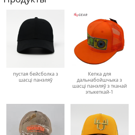
пустая бейсболка з
Кепка для
шасці панэляў
дальнабойшчыка з
шасці панэляў з тканай
этыкеткай-1