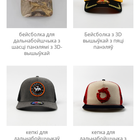
бейсболка для
Бейсболка з 3D
дальнабойшчыка з
вышыўкай з пяці
шасці панэлямі з 3D-
панэляў
вышыўкай
кепкі для
кепка для
дальнабойшчыкаў
дальнабойшчыка з