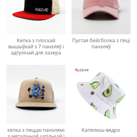
Кепка з плоскай
Пустая бейсболка з пяці
вышыўкай з 7 панэляў і
панэляў
адтулінай для лазера
кепка з пяццю панэлямі
Капялюш-вядро
з металічнай шпількай і