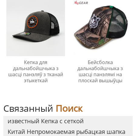
Кепка для
Бейсболка
дальнабойшчыка з
дальнабойшчыка з
шасці панэляў з тканай
шасці панэлямі на
этыкеткай
плоскай вышыўцы
Связанный
Поиск
известный Кепка с сеткой
Китай Непромокаемая рыбацкая шапка