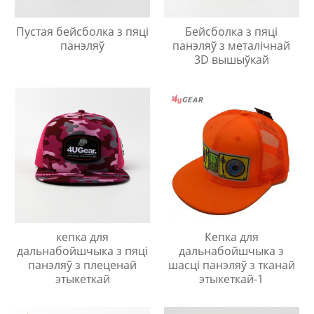
Пустая бейсболка з пяці
Бейсболка з пяці
панэляў
панэляў з металічнай
3D вышыўкай
кепка для
Кепка для
дальнабойшчыка з пяці
дальнабойшчыка з
панэляў з плеценай
шасці панэляў з тканай
этыкеткай
этыкеткай-1