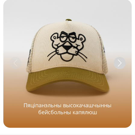
Пяціпанэльны высокачашчынны
бейсбольны капялюш