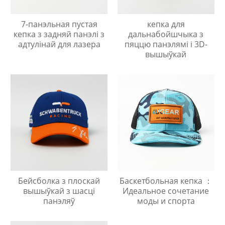
7-панэльная пустая
кепка для
кепка з задняй панэлі з
дальнабойшчыка з
адтулінай для лазера
пяццю панэлямі і 3D-
вышыўкай
Бейсболка з плоскай
Баскетбольная кепка ：
вышыўкай з шасці
Идеальное сочетание
панэляў
моды и спорта