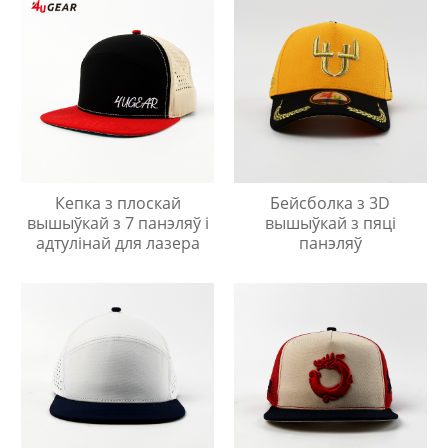
Кепка з плоскай
Бейсболка з 3D
вышыўкай з 7 панэляў і
вышыўкай з пяці
адтулінай для лазера
панэляў