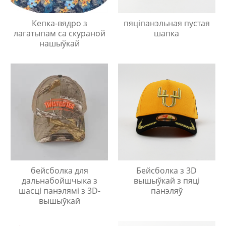
Кепка-вядро з
пяціпанэльная пустая
лагатыпам са скураной
шапка
нашыўкай
бейсболка для
Бейсболка з 3D
дальнабойшчыка з
вышыўкай з пяці
шасці панэлямі з 3D-
панэляў
вышыўкай