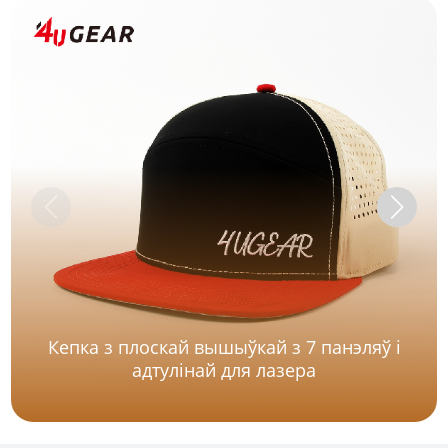
Кепка з плоскай вышыўкай з 7 панэляў і
адтулінай для лазера