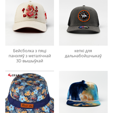
Бейсболка з пяці
кепкі для
панэляў з металічнай
дальнабойшчыкаў
3D вышыўкай