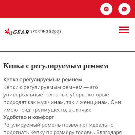
Главная


Продукция
Кепка с
Новости
регулируемым
О Hас
ремнем
Кепка с регулируемым ремнем
Контакты
Кепка с регулируемым ремнем
Кепки с регулируемым ремнем — это
универсальные головные уборы, которые
подходят как мужчинам, так и женщинам. Они
имеют ряд преимуществ, включая:
Удобство и комфорт
Регулируемый ремень позволяет идеально
подогнать кепку по размеру головы. Благодаря