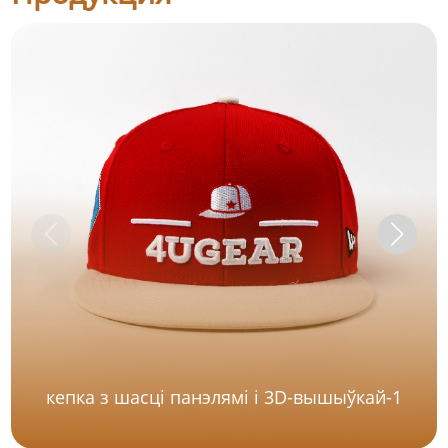
кепка з шасці панэлямі і 3D-вышыўкай-1