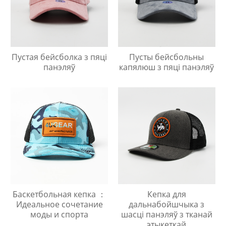
Пустая бейсболка з пяці
Пусты бейсбольны
панэляў
капялюш з пяці панэляў
Баскетбольная кепка ：
Кепка для
Идеальное сочетание
дальнабойшчыка з
моды и спорта
шасці панэляў з тканай
этыкеткай