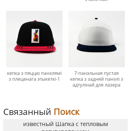
кепка з пяццю панэлямі
7-панэльная пустая
з плеценага этыкеткі-1
кепка з задняй панэлі з
адтулінай для лазера
Связанный
Поиск
известный Шапка с тепловым