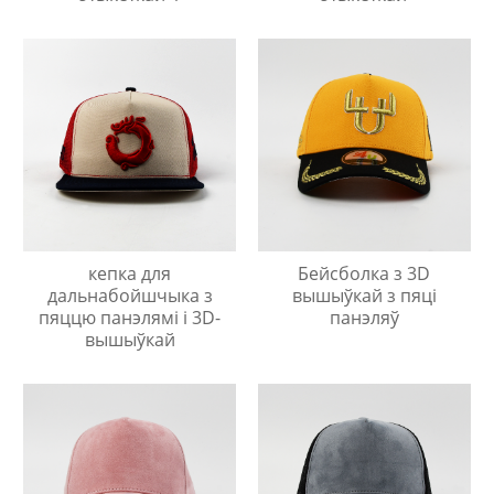
кепка для
Бейсболка з 3D
дальнабойшчыка з
вышыўкай з пяці
пяццю панэлямі і 3D-
панэляў
вышыўкай