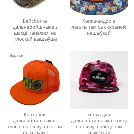
Бейсболка
Кепка-вядро з
дальнабойшчыка з
лагатыпам са скураной
шасці панэлямі на
нашыўкай
плоскай вышыўцы
Кепка для
кепка для
дальнабойшчыка з
дальнабойшчыка з пяці
шасці панэляў з тканай
панэляў з плеценай
этыкеткай-1
этыкеткай