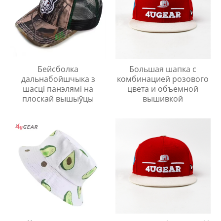
Бейсболка
Большая шапка с
дальнабойшчыка з
комбинацией розового
шасці панэлямі на
цвета и объемной
плоскай вышыўцы
вышивкой