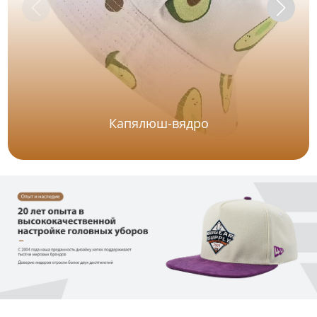
Капялюш-вядро