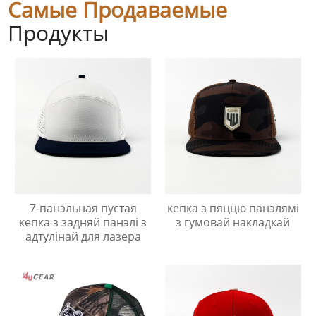
Самые Продаваемые
Продукты
7-панэльная пустая
кепка з пяццю панэлямі
кепка з задняй панэлі з
з гумовай накладкай
адтулінай для лазера