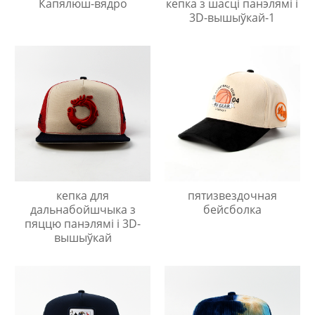
Капялюш-вядро
кепка з шасці панэлямі і
3D-вышыўкай-1
кепка для
пятизвездочная
дальнабойшчыка з
бейсболка
пяццю панэлямі і 3D-
вышыўкай