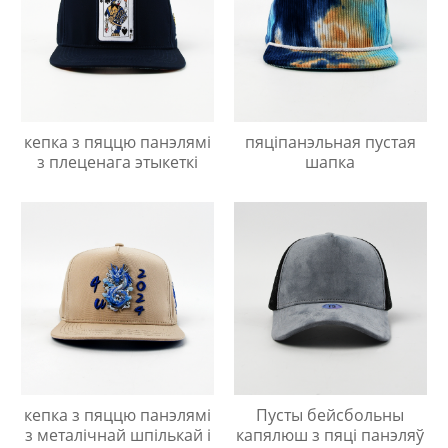
кепка з пяццю панэлямі
пяціпанэльная пустая
з плеценага этыкеткі
шапка
кепка з пяццю панэлямі
Пусты бейсбольны
з металічнай шпількай і
капялюш з пяці панэляў