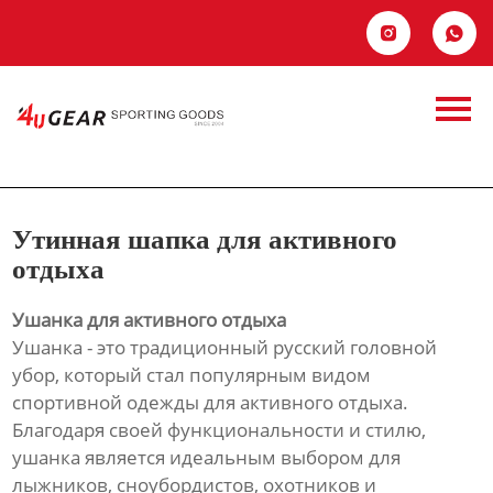
Главная


Продукция
Утинная шапка для
Новости
активного отдыха
О Hас
Утинная шапка для активного
Контакты
отдыха
Ушанка для активного отдыха
Ушанка - это традиционный русский головной
убор, который стал популярным видом
спортивной одежды для активного отдыха.
Благодаря своей функциональности и стилю,
ушанка является идеальным выбором для
лыжников, сноубордистов, охотников и