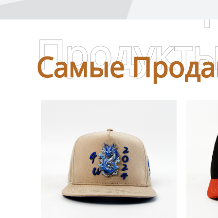
Самые П
Продукт
Самые Прода