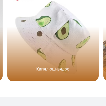
Капялюш-вядро