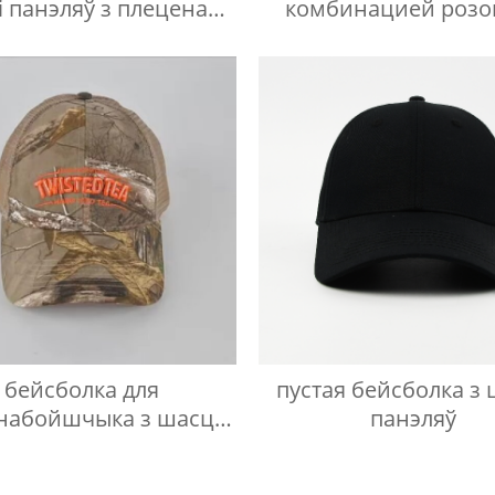
і панэляў з плеценай
комбинацией розо
этыкеткай
цвета и объемн
вышивкой
бейсболка для
пустая бейсболка з 
набойшчыка з шасці
панэляў
лямі з 3D-вышыўкай