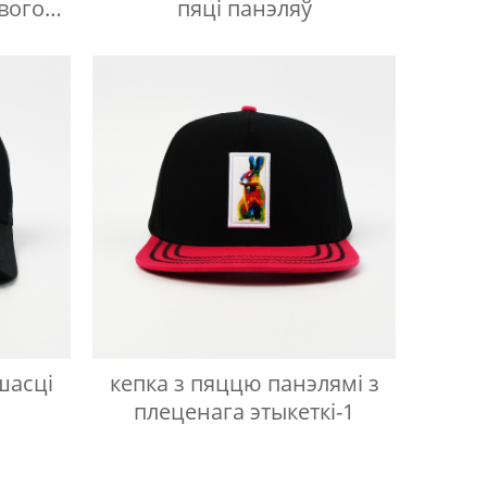
вого
пяці панэляў
ой
шасці
кепка з пяццю панэлямі з
плеценага этыкеткі-1