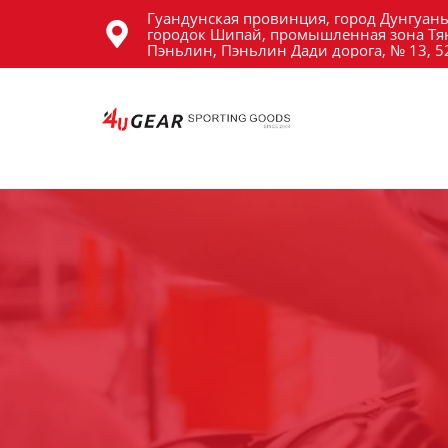
Гуандунская провинция, город Дунгуань
Главная

городок Шипай, промышленная зона Тя
Пэньлин, Пэньлин Дади дорога, № 13, 
Продукция
Новости
О Hас
Контакты