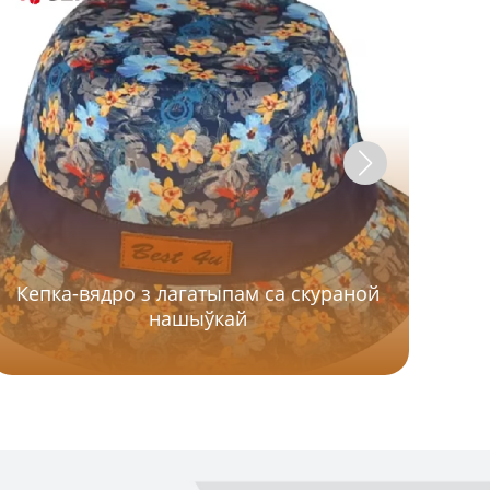
Кепка-вядро з лагатыпам са скураной
нашыўкай