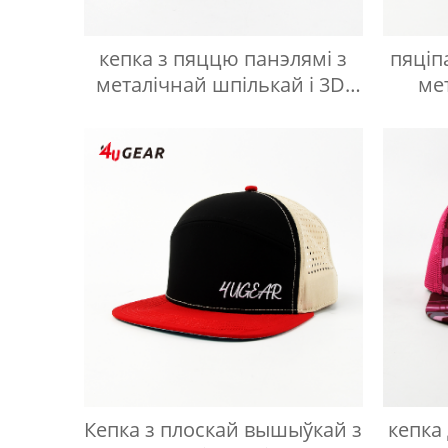
кепка з пяццю панэлямі з
пяціп
металічнай шпількай і 3D-
ме
вышыўкай
Кепка з плоскай вышыўкай з
кепка