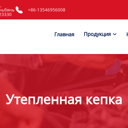
,

ньбянь
+86-13546956008
523330
Продукция
Главная

Утепленная кепка