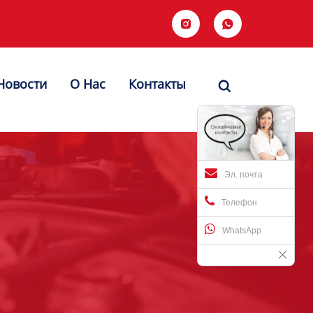


Новости
О Hас
Контакты

Эл. почта
Телефон
WhatsApp