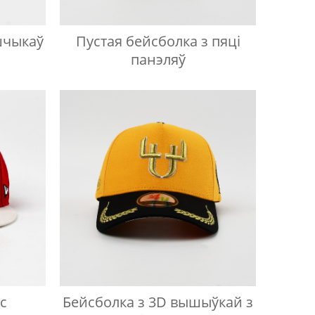
шчыкаў
Пустая бейсболка з пяці
панэляў
с
Бейсболка з 3D вышыўкай з