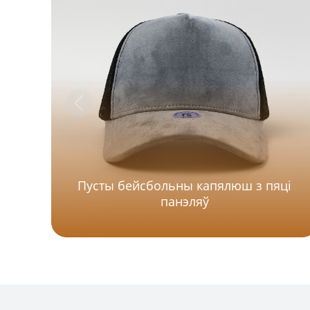
Пусты бейсбольны капялюш з пяці
панэляў