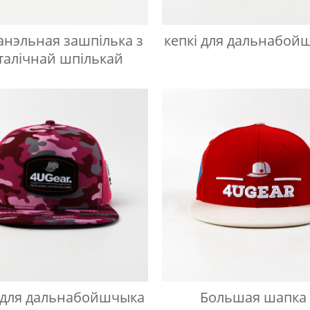
анэльная зашпілька з
кепкі для дальнабой
талічнай шпількай
 для дальнабойшчыка
Большая шапка 