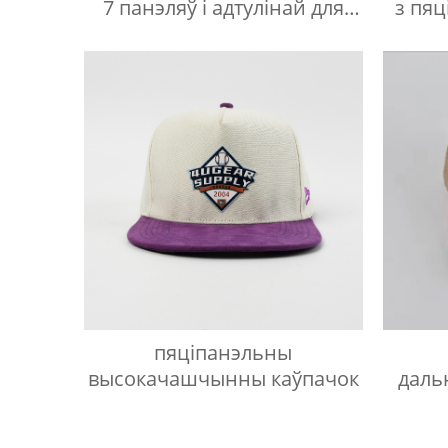
7 панэляў і адтулінай для
з пяц
лазера
пяціпанэльны
высокачашчынны каўпачок
даль
панэ